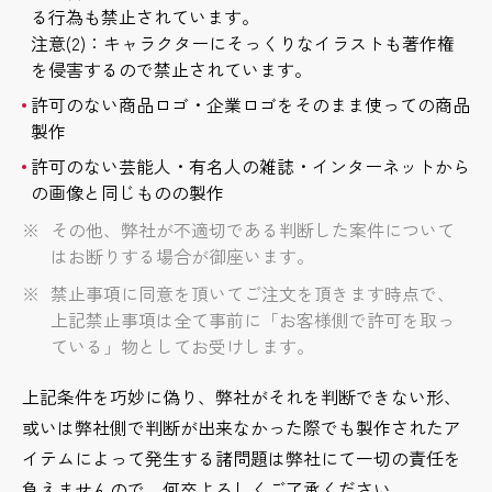
る行為も禁止されています。
注意(2)：キャラクターにそっくりなイラストも著作権
を侵害するので禁止されています。
許可のない商品ロゴ・企業ロゴをそのまま使っての商品
製作
許可のない芸能人・有名人の雑誌・インターネットから
の画像と同じものの製作
その他、弊社が不適切である判断した案件について
はお断りする場合が御座います。
禁止事項に同意を頂いてご注文を頂きます時点で、
上記禁止事項は全て事前に「お客様側で許可を取っ
ている」物としてお受けします。
上記条件を巧妙に偽り、弊社がそれを判断できない形、
或いは弊社側で判断が出来なかった際でも製作されたア
イテムによって発生する諸問題は弊社にて一切の責任を
負えませんので、何卒よろしくご了承ください。