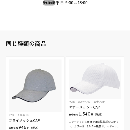
平日 9:00～18:00
受付時間
同じ種類の商品
POINT SKYWARD
品番 AAM
エアーメッシュCAP
1,540
円（税込）
無地価格
KYOEI
品番 FM
フライメッシュCAP
エアーメッシュ素材で通気性抜群のCAPで
946
す。カラーは、6カラー展開で、スポーツな
円（税込）
無地価格