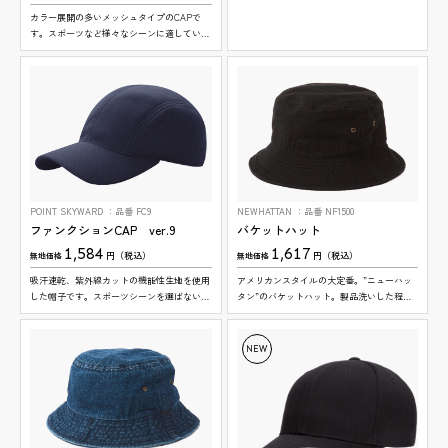
どの普段使い、店舗、企業など幅広い用途に
カラー展開の多いメッシュタイプのCAPで
使用可能。
す。スポーツなど様々なシーンに適していま
す。
POINT SKYWARD
品番 FC9
NEWHATTAN
品番 NF1500
ファンクションCAP ver.9
バケットハット
1,584
1,617
円（税込）
円（税込）
無地価格
無地価格
吸汗速乾、紫外線カットの機能性生地を使用
アメリカンスタイルの大定番。”ニューハッ
した帽子です。スポーツシーンを選ばない次
タン”のバケットハット。製品洗いした程よ
世代CAPです。
いユーズド感が魅力的なアイテムです。
NEW