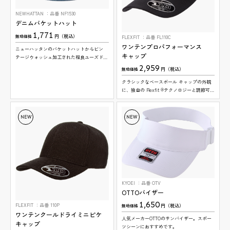
NEWHATTAN
品番 NF1530
デニムバケットハット
1,771
円（税込）
無地価格
FLEXFIT
品番 FL110C
ワンテンプロパフォーマンス
ニューハッタンのバケットハットからビン
キャップ
テージウォッシュ加工された程良ユーズド感
魅力のアイテムです。
2,959
円（税込）
無地価格
クラシックなベースボール キャップの外観
に、独自の Flexfit ®テクノロジーと調節可能
なクロージャー、そして吸湿発散性と速乾性
を兼ね備えたウールのような生地を組み合わ
せたキャップ。 ツバ裏も、表と同色
NEW
NEW
KYOEI
品番 OTV
OTTOバイザー
1,650
FLEXFIT
品番 110P
円（税込）
無地価格
ワンテンクールドライミニピケ
人気メーカーOTTOのサンバイザー。スポー
キャップ
ツシーンにおすすめです。