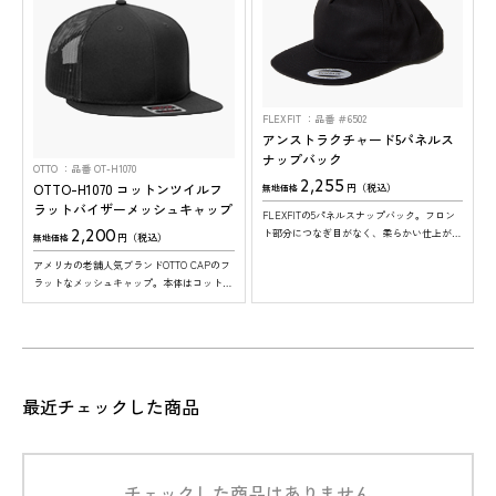
FLEXFIT
品番 ＃6502
アンストラクチャード5パネルス
ナップバック
OTTO
品番 OT-H1070
2,255
OTTO-H1070 コットンツイルフ
円（税込）
無地価格
ラットバイザーメッシュキャップ
FLEXFITの5パネルスナップバック。フロン
2,200
ト部分につなぎ目がなく、柔らかい仕上がり
円（税込）
無地価格
が特徴です。フラットなツバと浅めのフロン
アメリカの老舗人気ブランドOTTO CAPのフ
トで、オシャレな仕上がりに。
ラットなメッシュキャップ。本体はコットン
で着け心地抜群。 ※ツバの裏面は、全色グ
レーになります。
S様
S様
O様
N様
S様
K様
H様
T様
最近チェックした商品
チェックした商品はありません