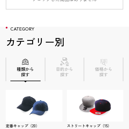
CATEGORY
数量
数量
数量
数量
数量
5個
5個
3個
3個
9個
数量
13個
数量
3個
カテゴリー別
金額
金額
金額
金額
金額
1,584円/個＋型代8,800円
3,608円/個＋型代8,800円
3,113円/個＋10,560円
3,872円/個＋型代8,800円
3,212円/個＋型代2,640円
金額
3,564円/個＋型代8,800円
金額
3,740円＋型代8,800円
加工方法
加工方法
加工方法
加工方法
加工方法
正面：刺繍
正面：3D刺繍
正面：刺繡
正面：刺繍
正面：フルカラーワッペン
加工方法
正面：刺繍
加工方法
正面：刺繍
種類から
目的から
価格から
探す
探す
探す
数量
4個
商品詳細
商品詳細
商品詳細
商品詳細
商品詳細
商品詳細
商品詳細
金額
6,853円＋型代11,440円
実績詳細
実績詳細
実績詳細
実績詳細
実績詳細
実績詳細
実績詳細
加工方法
正面：3D刺繍 後面：フルカラーワッ
ペン
定番キャップ
（20）
ストリートキャップ
（15）