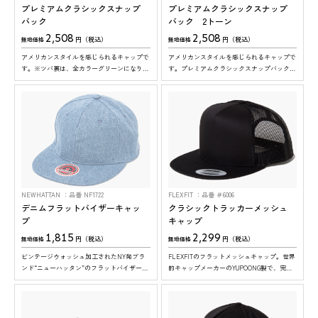
プレミアムクラシックスナップ
プレミアムクラシックスナップ
バック
バック 2トーン
2,508
2,508
円（税込）
円（税込）
無地価格
無地価格
アメリカンスタイルを感じられるキャップで
アメリカンスタイルを感じられるキャップで
す。※ツバ裏は、全カラーグリーンになりま
す。プレミアムクラシックスナップバックの
す
２トーンタイプです。※ツバ裏は、全カラー
グリーンになります
NEWHATTAN
品番 NF1722
FLEXFIT
品番 ＃6006
デニムフラットバイザーキャッ
クラシックトラッカーメッシュ
プ
キャップ
1,815
2,299
円（税込）
円（税込）
無地価格
無地価格
ビンテージウォッシュ加工されたNY発ブラ
FLEXFITのフラットメッシュキャップ。世界
ンド“ニューハッタン”のフラットバイザーデ
的キャップメーカーのYUPOONG製で、完成
ニムキャップです。 ※1カラーにつき12個
度の高いアメリカンクラシックな仕上がりで
ロットでの発注になります。
す。