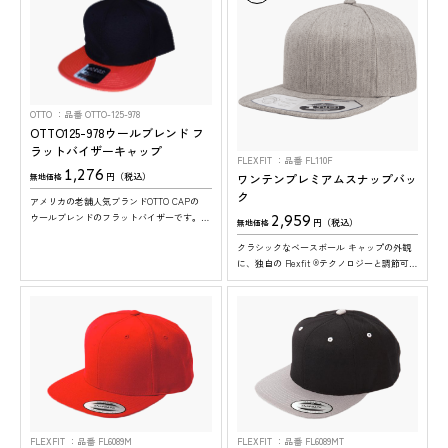
OTTO
品番 OTTO-125-978
OTTO125-978ウールブレンド フ
ラットバイザーキャップ
FLEXFIT
品番 FL110F
1,276
ワンテンプレミアムスナップバッ
円（税込）
無地価格
ク
アメリカの老舗人気ブランドOTTO CAPの
2,959
ウールブレンドのフラットバイザーです。20
円（税込）
無地価格
色と豊富なカラー展開で幅広い用途にご使用
クラシックなベースボール キャップの外観
可能。※ツバの裏面は、全色グレーになりま
に、独自の Flexfit ®テクノロジーと調節可能
す。
なクロージャー、そして吸湿発散性と速乾性
を兼ね備えたウールのような生地を組み合わ
せたキャップのフラットバイザータイプ。
ツバ裏も、表と同色
FLEXFIT
品番 FL6089M
FLEXFIT
品番 FL6089MT