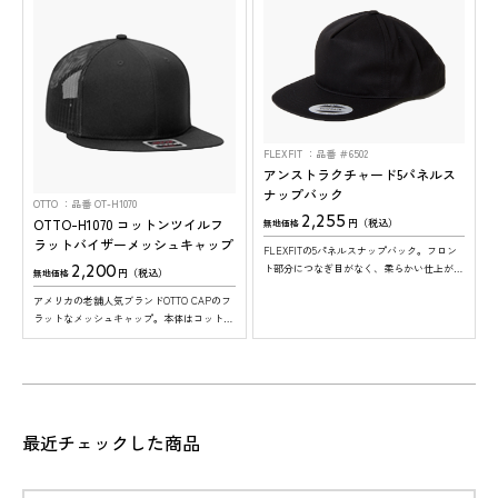
FLEXFIT
品番 ＃6502
アンストラクチャード5パネルス
ナップバック
OTTO
品番 OT-H1070
2,255
OTTO-H1070 コットンツイルフ
円（税込）
無地価格
ラットバイザーメッシュキャップ
FLEXFITの5パネルスナップバック。フロン
2,200
ト部分につなぎ目がなく、柔らかい仕上がり
円（税込）
無地価格
が特徴です。フラットなツバと浅めのフロン
アメリカの老舗人気ブランドOTTO CAPのフ
トで、オシャレな仕上がりに。
ラットなメッシュキャップ。本体はコットン
で着け心地抜群。 ※ツバの裏面は、全色グ
レーになります。
S様
S様
O様
N様
S様
K様
H様
T様
最近チェックした商品