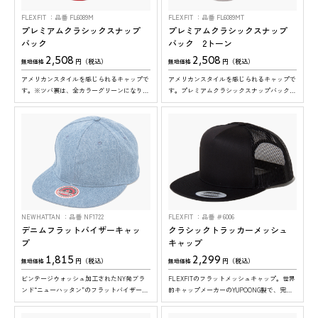
FLEXFIT
品番 FL6089M
FLEXFIT
品番 FL6089MT
プレミアムクラシックスナップ
プレミアムクラシックスナップ
バック
バック 2トーン
2,508
2,508
円（税込）
円（税込）
無地価格
無地価格
アメリカンスタイルを感じられるキャップで
アメリカンスタイルを感じられるキャップで
す。※ツバ裏は、全カラーグリーンになりま
す。プレミアムクラシックスナップバックの
す
２トーンタイプです。※ツバ裏は、全カラー
グリーンになります
NEWHATTAN
品番 NF1722
FLEXFIT
品番 ＃6006
デニムフラットバイザーキャッ
クラシックトラッカーメッシュ
プ
キャップ
1,815
2,299
円（税込）
円（税込）
無地価格
無地価格
ビンテージウォッシュ加工されたNY発ブラ
FLEXFITのフラットメッシュキャップ。世界
ンド“ニューハッタン”のフラットバイザーデ
的キャップメーカーのYUPOONG製で、完成
ニムキャップです。 ※1カラーにつき12個
度の高いアメリカンクラシックな仕上がりで
ロットでの発注になります。
す。