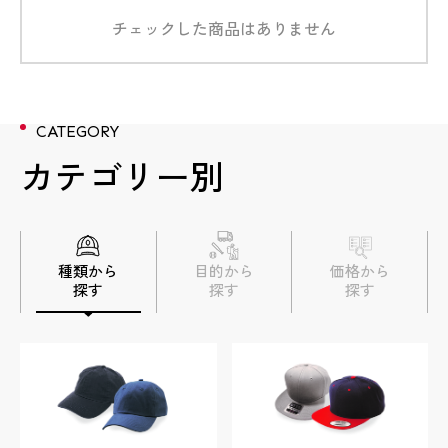
チェックした商品はありません
数量
数量
数量
数量
数量
5個
5個
3個
3個
9個
数量
13個
数量
3個
CATEGORY
カテゴリー別
金額
金額
金額
金額
金額
1,584円/個＋型代8,800円
3,608円/個＋型代8,800円
3,113円/個＋10,560円
3,872円/個＋型代8,800円
3,212円/個＋型代2,640円
金額
3,564円/個＋型代8,800円
金額
3,740円＋型代8,800円
加工方法
加工方法
加工方法
加工方法
加工方法
正面：刺繍
正面：3D刺繍
正面：刺繡
正面：刺繍
正面：フルカラーワッペン
加工方法
正面：刺繍
加工方法
正面：刺繍
種類から
目的から
価格から
数量
4個
探す
探す
探す
商品詳細
商品詳細
商品詳細
商品詳細
商品詳細
商品詳細
商品詳細
金額
6,853円＋型代11,440円
実績詳細
実績詳細
実績詳細
実績詳細
実績詳細
実績詳細
実績詳細
加工方法
正面：3D刺繍 後面：フルカラーワッ
ペン