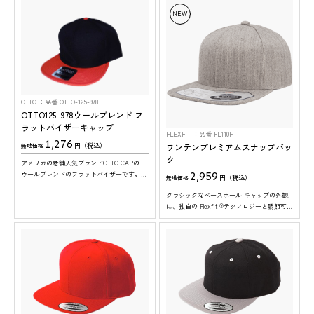
NEW
OTTO
品番 OTTO-125-978
OTTO125-978ウールブレンド フ
ラットバイザーキャップ
FLEXFIT
品番 FL110F
1,276
ワンテンプレミアムスナップバッ
円（税込）
無地価格
ク
アメリカの老舗人気ブランドOTTO CAPの
2,959
ウールブレンドのフラットバイザーです。20
円（税込）
無地価格
色と豊富なカラー展開で幅広い用途にご使用
クラシックなベースボール キャップの外観
可能。※ツバの裏面は、全色グレーになりま
に、独自の Flexfit ®テクノロジーと調節可能
す。
なクロージャー、そして吸湿発散性と速乾性
を兼ね備えたウールのような生地を組み合わ
せたキャップのフラットバイザータイプ。
ツバ裏も、表と同色