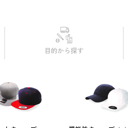
目的から
探す