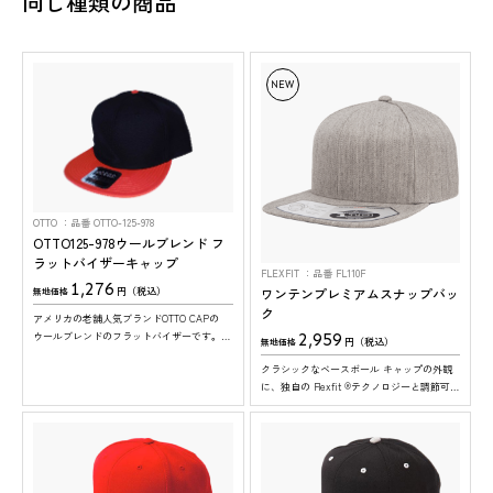
同じ種類の商品
NEW
OTTO
品番 OTTO-125-978
OTTO125-978ウールブレンド フ
ラットバイザーキャップ
FLEXFIT
品番 FL110F
1,276
ワンテンプレミアムスナップバッ
円（税込）
無地価格
ク
アメリカの老舗人気ブランドOTTO CAPの
2,959
ウールブレンドのフラットバイザーです。20
円（税込）
無地価格
色と豊富なカラー展開で幅広い用途にご使用
クラシックなベースボール キャップの外観
可能。※ツバの裏面は、全色グレーになりま
に、独自の Flexfit ®テクノロジーと調節可能
す。
なクロージャー、そして吸湿発散性と速乾性
を兼ね備えたウールのような生地を組み合わ
せたキャップのフラットバイザータイプ。
ツバ裏も、表と同色