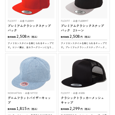
FLEXFIT
品番 FL6089M
FLEXFIT
品番 FL6089MT
プレミアムクラシックスナップ
プレミアムクラシックスナップ
バック
バック 2トーン
2,508
2,508
円（税込）
円（税込）
無地価格
無地価格
アメリカンスタイルを感じられるキャップで
アメリカンスタイルを感じられるキャップで
す。※ツバ裏は、全カラーグリーンになりま
す。プレミアムクラシックスナップバックの
す
２トーンタイプです。※ツバ裏は、全カラー
グリーンになります
NEWHATTAN
品番 NF1722
FLEXFIT
品番 ＃6006
デニムフラットバイザーキャッ
クラシックトラッカーメッシュ
プ
キャップ
1,815
2,299
円（税込）
円（税込）
無地価格
無地価格