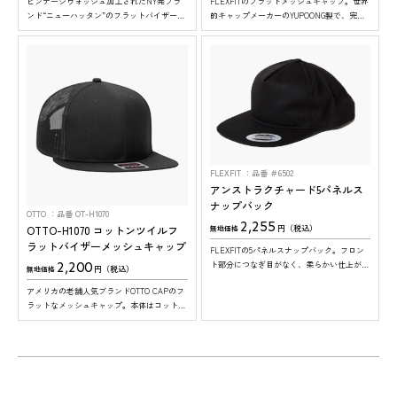
ビンテージウォッシュ加工されたNY発ブラ
FLEXFITのフラットメッシュキャップ。世界
ンド“ニューハッタン”のフラットバイザーデ
的キャップメーカーのYUPOONG製で、完成
ニムキャップです。 ※1カラーにつき12個
度の高いアメリカンクラシックな仕上がりで
ロットでの発注になります。
す。
FLEXFIT
品番 ＃6502
アンストラクチャード5パネルス
ナップバック
OTTO
品番 OT-H1070
2,255
OTTO-H1070 コットンツイルフ
円（税込）
無地価格
ラットバイザーメッシュキャップ
FLEXFITの5パネルスナップバック。フロン
2,200
ト部分につなぎ目がなく、柔らかい仕上がり
円（税込）
無地価格
が特徴です。フラットなツバと浅めのフロン
アメリカの老舗人気ブランドOTTO CAPのフ
トで、オシャレな仕上がりに。
ラットなメッシュキャップ。本体はコットン
で着け心地抜群。 ※ツバの裏面は、全色グ
S様
S様
O様
N様
S様
K様
H様
T様
レーになります。