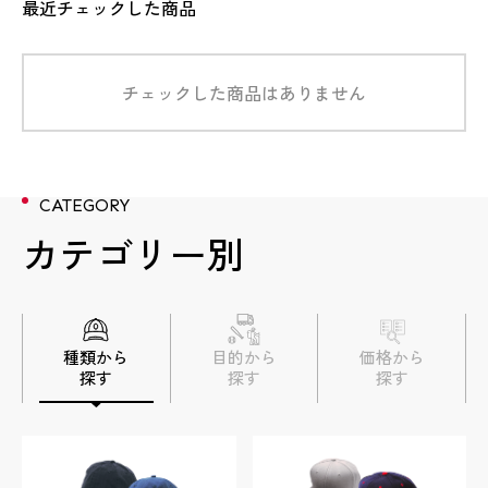
最近チェックした商品
チェックした商品はありません
数量
数量
数量
数量
数量
5個
5個
3個
3個
9個
数量
13個
数量
3個
CATEGORY
金額
金額
金額
金額
金額
1,584円/個＋型代8,800円
3,608円/個＋型代8,800円
3,113円/個＋10,560円
3,872円/個＋型代8,800円
3,212円/個＋型代2,640円
金額
3,564円/個＋型代8,800円
金額
3,740円＋型代8,800円
カテゴリー別
加工方法
加工方法
加工方法
加工方法
加工方法
正面：刺繍
正面：3D刺繍
正面：刺繡
正面：刺繍
正面：フルカラーワッペン
加工方法
正面：刺繍
加工方法
正面：刺繍
数量
4個
種類から
目的から
価格から
商品詳細
商品詳細
商品詳細
商品詳細
商品詳細
商品詳細
探す
探す
探す
商品詳細
金額
6,853円＋型代11,440円
実績詳細
実績詳細
実績詳細
実績詳細
実績詳細
実績詳細
実績詳細
加工方法
正面：3D刺繍 後面：フルカラーワッ