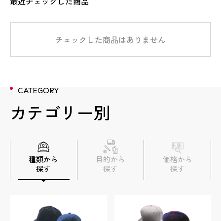
最近チェックした商品
チェックした商品はありません
数量
数量
数量
数量
数量
5個
5個
3個
3個
9個
数量
13個
数量
3個
CATEGORY
金額
金額
金額
金額
金額
1,584円/個＋型代8,800円
3,608円/個＋型代8,800円
3,113円/個＋10,560円
3,872円/個＋型代8,800円
3,212円/個＋型代2,640円
金額
3,564円/個＋型代8,800円
金額
3,740円＋型代8,800円
カテゴリー別
加工方法
加工方法
加工方法
加工方法
加工方法
正面：刺繍
正面：3D刺繍
正面：刺繡
正面：刺繍
正面：フルカラーワッペン
加工方法
正面：刺繍
加工方法
正面：刺繍
数量
4個
種類から
目的から
価格から
探す
探す
探す
商品詳細
商品詳細
商品詳細
商品詳細
商品詳細
商品詳細
商品詳細
金額
6,853円＋型代11,440円
実績詳細
実績詳細
実績詳細
実績詳細
実績詳細
実績詳細
実績詳細
加工方法
正面：3D刺繍 後面：フルカラーワッ