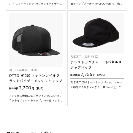
ンド“ニューハッタン”のフラットバイザーデ
的キャップメーカーのYUPOONG製で、完成
ニムキャップです。 ※1カラーにつき12個
度の高いアメリカンクラシックな仕上がりで
ロットでの発注になります。
す。
FLEXFIT
品番 ＃6502
アンストラクチャード5パネルス
ナップバック
OTTO
品番 OT-H1070
2,255
OTTO-H1070 コットンツイルフ
円（税込）
無地価格
ラットバイザーメッシュキャップ
FLEXFITの5パネルスナップバック。フロン
2,200
ト部分につなぎ目がなく、柔らかい仕上がり
円（税込）
無地価格
が特徴です。フラットなツバと浅めのフロン
アメリカの老舗人気ブランドOTTO CAPのフ
トで、オシャレな仕上がりに。
ラットなメッシュキャップ。本体はコットン
で着け心地抜群。 ※ツバの裏面は、全色グ
S様
S様
O様
N様
S様
K様
H様
T様
レーになります。