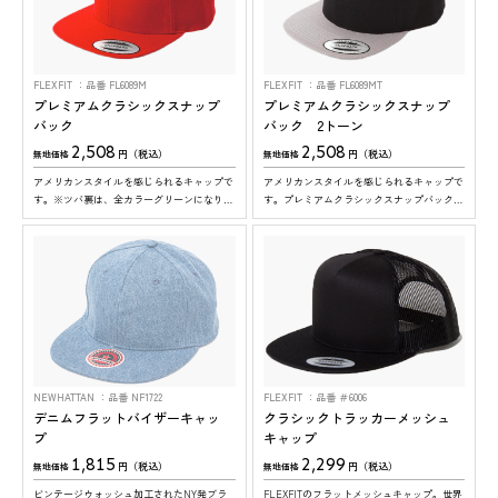
FLEXFIT
品番 FL6089M
FLEXFIT
品番 FL6089MT
プレミアムクラシックスナップ
プレミアムクラシックスナップ
バック
バック 2トーン
2,508
2,508
円（税込）
円（税込）
無地価格
無地価格
アメリカンスタイルを感じられるキャップで
アメリカンスタイルを感じられるキャップで
す。※ツバ裏は、全カラーグリーンになりま
す。プレミアムクラシックスナップバックの
す
２トーンタイプです。※ツバ裏は、全カラー
グリーンになります
NEWHATTAN
品番 NF1722
FLEXFIT
品番 ＃6006
デニムフラットバイザーキャッ
クラシックトラッカーメッシュ
プ
キャップ
1,815
2,299
円（税込）
円（税込）
無地価格
無地価格
ビンテージウォッシュ加工されたNY発ブラ
FLEXFITのフラットメッシュキャップ。世界