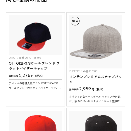
NEW
OTTO
品番 OTTO-125-978
OTTO125-978ウールブレンド フ
ラットバイザーキャップ
FLEXFIT
品番 FL110F
1,276
ワンテンプレミアムスナップバッ
円（税込）
無地価格
ク
アメリカの老舗人気ブランドOTTO CAPの
2,959
ウールブレンドのフラットバイザーです。20
円（税込）
無地価格
色と豊富なカラー展開で幅広い用途にご使用
クラシックなベースボール キャップの外観
可能。※ツバの裏面は、全色グレーになりま
に、独自の Flexfit ®テクノロジーと調節可能
す。
なクロージャー、そして吸湿発散性と速乾性
を兼ね備えたウールのような生地を組み合わ
せたキャップのフラットバイザータイプ。
ツバ裏も、表と同色